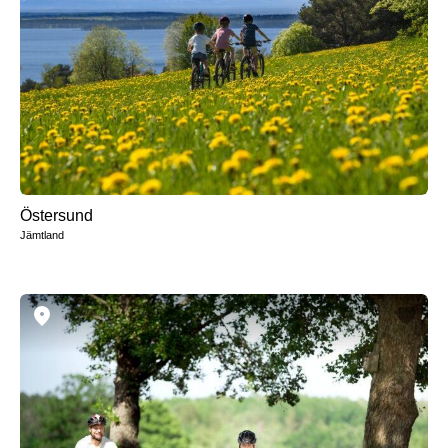
n
d
Östersund
Jämtland