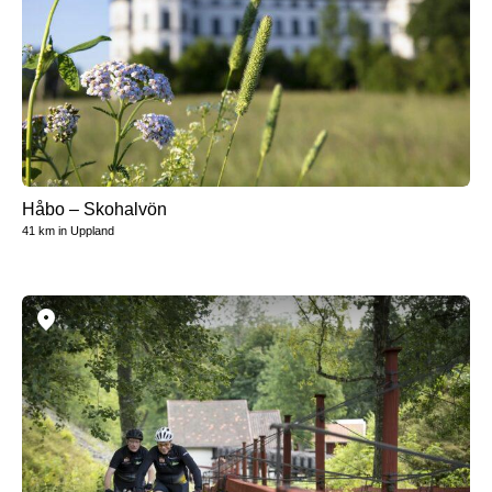
Håbo – Skohalvön
41 km
in
Uppland