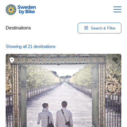
Destinations
Search & Filter
Destinations
Showing all 21 destinations
-
Search
&
Filter
Search
Regions
T