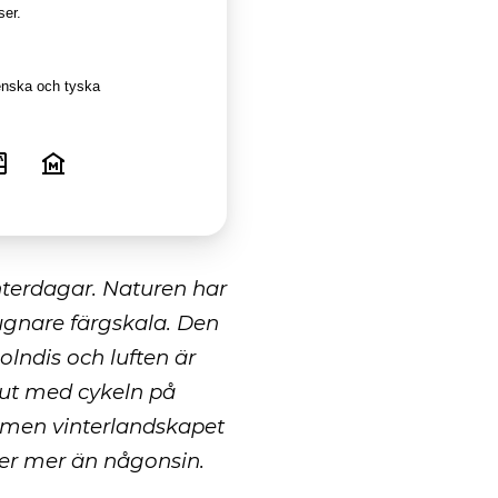
ser.
enska
och
tyska
nterdagar. Naturen har
ugnare färgskala. Den
lndis och luften är
g ut med cykeln på
a men vinterlandskapet
ver mer än någonsin.