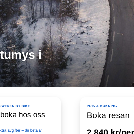
stumys i
SWEDEN BY BIKE
PRIS & BOKNING
 boka hos oss
Boka resan
2 840
kr
/pe
xtra avgifter – du betalar