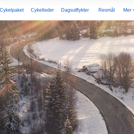
Cykelpaket
Cykelleder
Dagsutflykter
Resmål
Mer