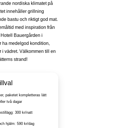
trande nordiska klimatet på
et innehåller grillning
de bastu och riktigt god mat.
måltid med inspiration från
å Hotell Bauergården i
r ha medelgod kondition,
r i vädret. Välkommen till en
tterns strand!
illval
er, paketet kompletteras lätt
ller två dagar
tillägg: 300 kr/natt
och hjälm: 590 kr/dag