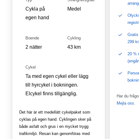
arrang
Cykla på
Medel
Olycks
egen hand
regist
Gratis
Boende
Cykling
299 kr
2 nätter
43 km
20 % r
(engå
Cykel
Person
Ta med egen cykel eller lägg
bokni
till hyrcykel i bokningen.
Elcykel finns tillgänglig.
Har du fråg
Mejla oss
.
Det här är ett medellätt cykelpaket som
cyklas på egen hand. Cyklingen sker på
både asfalt och grus i en mycket trygg
trafikmiljö. Resan kan genomföras med