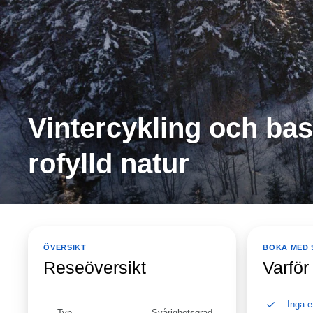
Vintercykling och ba
rofylld natur
ÖVERSIKT
BOKA MED 
Reseöversikt
Varför
Inga e
Typ
Svårighetsgrad