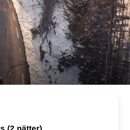
rs
(2 nätter)