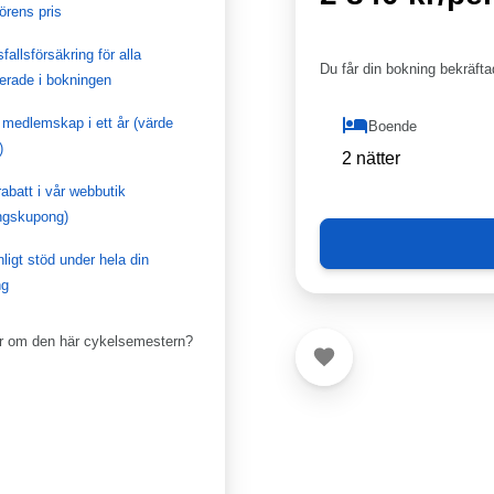
örens pris
fallsförsäkring för alla
Du får din bokning bekräftad
rerade i bokningen
 medlemskap i ett år (värde
Boende
)
2 nätter
abatt i vår webbutik
ngskupong)
ligt stöd under hela din
ng
or om den här cykelsemestern?
Favorit