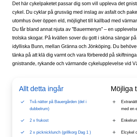
Det här cykelpaketet passar dig som vill uppleva det gnis
cykel. Du cyklar på grusväg med inslag av asfalt och paket
utomhus över öppen eld, möjlighet till kallbad med värman
Du får bland annat njuta av ”Bauermenyn” – en upplevelse
trolska skogar. På kvällen sover du gott i sköna sängar p
idylliska Bunn, mellan Gränna och Jönköping. Du behöve
tänka på att klä dig varmt och vara förberedd på skiftninga
gnistrande, rykande och värmande cykelupplevelse vid Vä
Allt detta ingår
Möjliga t
Två nätter på Bauergården (del i
Extranätt
dubbelrum)
med en e
2 x frukost
Enkelrums
2 x picknicklunch (grillkorg Dag 1 )
Elcykel 