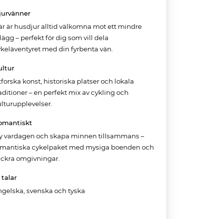
jurvänner
r är husdjur alltid välkomna mot ett mindre
llägg – perfekt för dig som vill dela
keläventyret med din fyrbenta vän.
ultur
forska konst, historiska platser och lokala
aditioner – en perfekt mix av cykling och
lturupplevelser.
omantiskt
ly vardagen och skapa minnen tillsammans –
omantiska cykelpaket med mysiga boenden och
ackra omgivningar.
 talar
ngelska
,
svenska
och
tyska