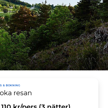
IS & BOKNING
oka resan
 110
kr
/pers
(3 nätter)