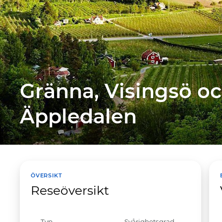
Gränna, Visingsö o
Äppledalen
ÖVERSIKT
Reseöversikt
Typ
Svårighetsgrad