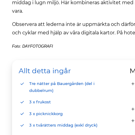
middag i lugn miljö. Här kombineras aktivitet med 
vara.
Observera att lederna inte är uppmärkta och därför
och cyklar med hjälp av våra digitala kartor. På hote
Foto: DAYFOTOGRAFI
Allt detta ingår
M
Tre nätter på Bauergården (del i
dubbelrum)
3 x frukost
3 x picknickkorg
3 x tvårätters middag (exkl dryck)