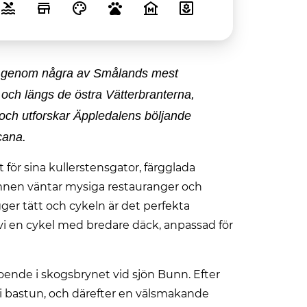
esa genom några av Smålands mest
 och längs de östra Vätterbranterna,
och utforskar Äppledalens böljande
cana.
 för sina kullerstensgator, färgglada
amnen väntar mysiga restauranger och
igger tätt och cykeln är det perfekta
i en cykel med bredare däck, anpassad för
ende i skogsbrynet vid sjön Bunn. Efter
i bastun, och därefter en välsmakande