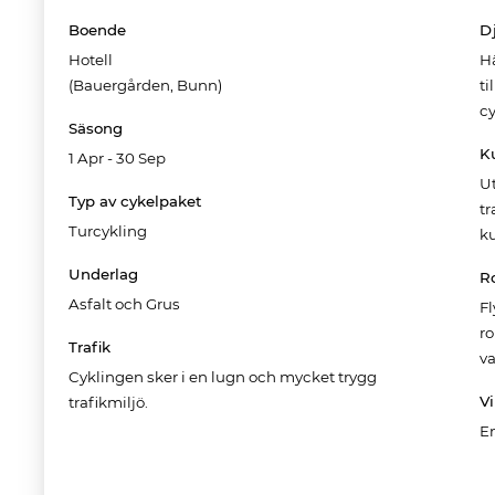
Boende
D
Hotell
Hä
(Bauergården, Bunn)
ti
cy
Säsong
K
1 Apr - 30 Sep
Ut
Typ av cykelpaket
tr
Turcykling
ku
Underlag
R
Asfalt och Grus
F
r
Trafik
v
Cyklingen sker i en lugn och mycket trygg
Vi
trafikmiljö.
E