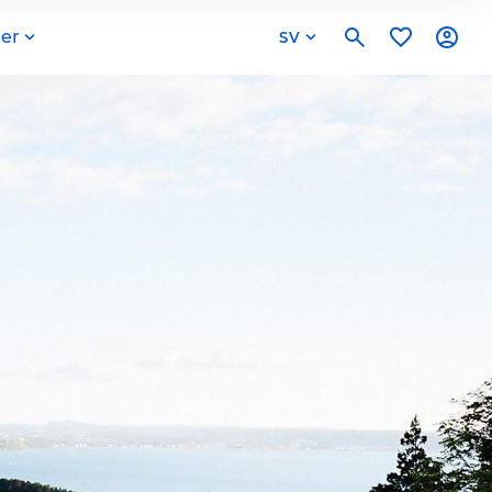
er
SV