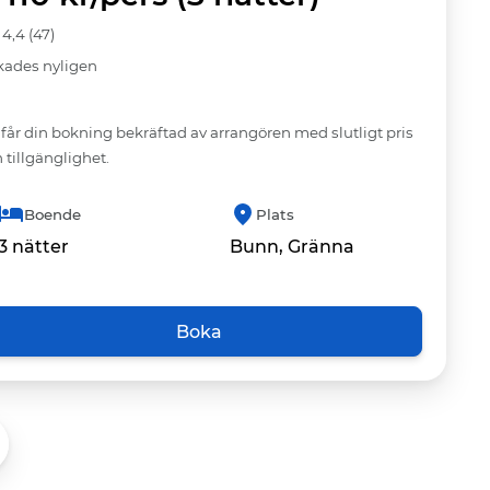
4,4 (47)
kades nyligen
får din bokning bekräftad av arrangören med slutligt pris
 tillgänglighet.
Boende
Plats
3 nätter
Bunn, Gränna
Boka
orit