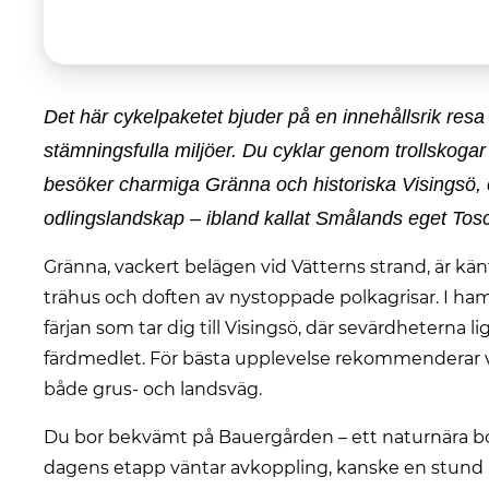
Det här cykelpaketet bjuder på en innehållsrik r
stämningsfulla miljöer. Du cyklar genom trollskogar
besöker charmiga Gränna och historiska Visingsö, 
odlingslandskap – ibland kallat Smålands eget Tos
Gränna, vackert belägen vid Vätterns strand, är känt
trähus och doften av nystoppade polkagrisar. I h
färjan som tar dig till Visingsö, där sevärdheterna l
färdmedlet. För bästa upplevelse rekommenderar v
både grus- och landsväg.
Du bor bekvämt på Bauergården – ett naturnära bo
dagens etapp väntar avkoppling, kanske en stund 