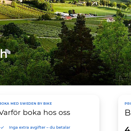
ch
BOKA MED SWEDEN BY BIKE
PR
B
Varför boka hos oss
4
Inga extra avgifter – du betalar