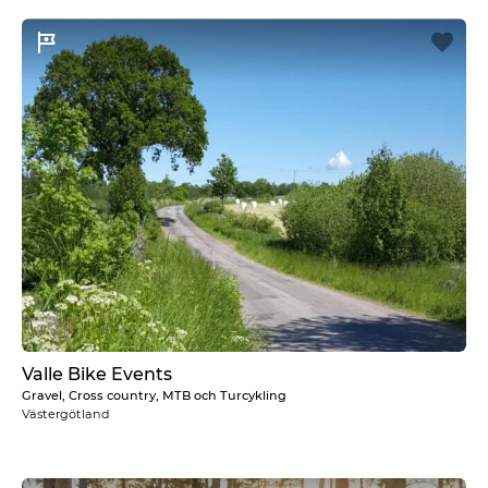
ä
r
k
e
N
o
r
r
b
o
t
t
e
n
N
o
r
Valle Bike Events
r
Gravel, Cross country, MTB och Turcykling
l
Västergötland
a
n
d