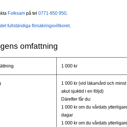
akta
Folksam
på tel
0771-950 950
.
et fullständiga försäkringsvillkoret
.
ngens omfattning
ättning
1 000 kr
g
1 000 kr (vid läkarvård och minst
akut sjuktid i en följd)
Därefter får du:
1 000 kr om du vårdats ytterligar
dagar
1 000 kr om du vårdats ytterligar