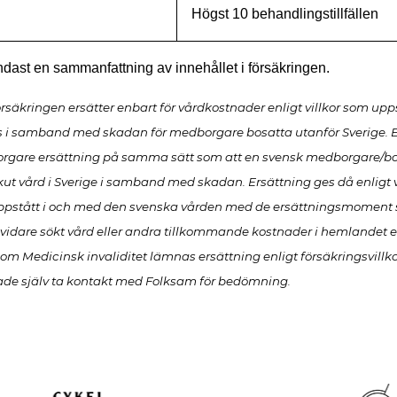
Högst 10 behandlingstillfällen
dast en sammanfattning av innehållet i försäkringen.
rsäkringen ersätter enbart för vårdkostnader enligt villkor som uppst
s i samband med skadan för medborgare bosatta utanför Sverige. 
rgare ersättning på samma sätt som att en svensk medborgare/bo
kut vård i Sverige i samband med skadan. Ersättning ges då enligt vi
pstått i och med den svenska vården med de ersättningsmoment 
 vidare sökt vård eller andra tillkommande kostnader i hemlandet er
m Medicinsk invaliditet lämnas ersättning enligt försäkringsvillko
de själv ta kontakt med Folksam för bedömning.