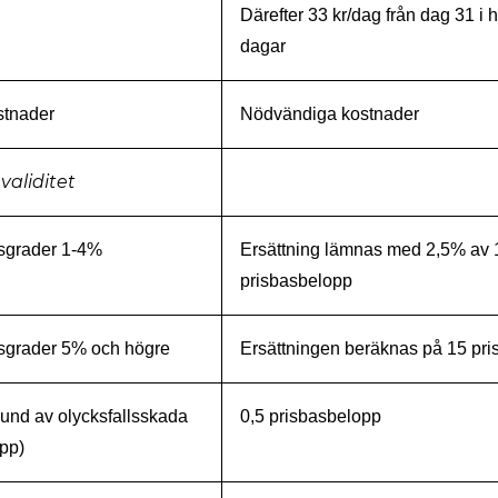
Därefter 33 kr/dag från dag 31 i 
dagar
tnader
Nödvändiga kostnader
validitet
etsgrader 1-4%
Ersättning lämnas med 2,5% av 
prisbasbelopp
etsgrader 5% och högre
Ersättningen beräknas på 15 pr
rund av olycksfallsskada
0,5 prisbasbelopp
pp)