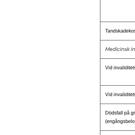
Tandskadekos
Medicinsk in
Vid invalidit
Vid invalidit
Dödsfall på g
(engångsbelo