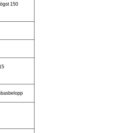
högst 150
15
isbasbelopp