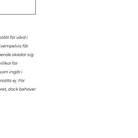
ått för vård i
Exempelvis får
ende skadar sig
llkor för
som ingår i
sätts ej. För
ret, dock behöver