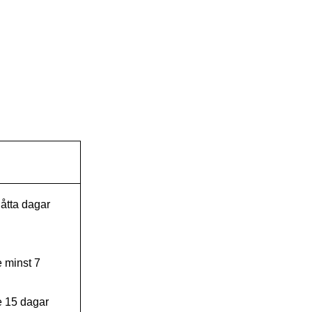
 åtta dagar
e minst 7
e 15 dagar