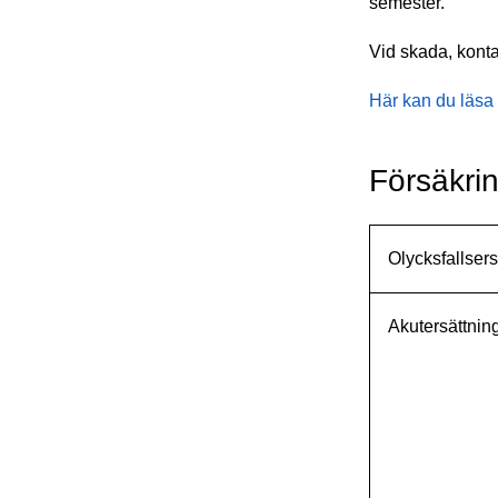
semester.
Vid skada, kont
Här kan du läsa d
Försäkri
Olycksfallsers
Akutersättnin