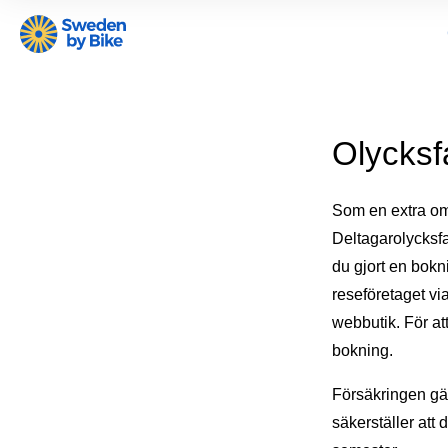
Olycksfa
Som en extra oms
Deltagarolycksfa
du gjort en bokn
reseföretaget via
webbutik. För att
bokning.
Försäkringen gä
säkerställer att