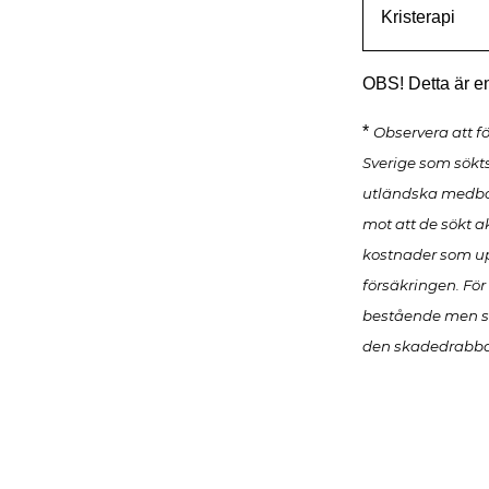
Kristerapi
OBS! Detta är en
*
Observera att fö
Sverige som sökt
utländska medbo
mot att de sökt a
kostnader som up
försäkringen. För
bestående men so
den skadedrabba