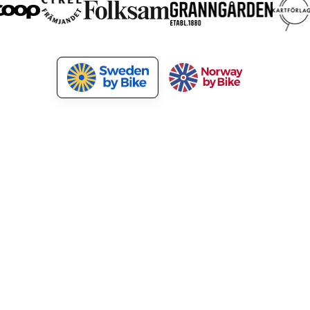
åra tjänster
För kunder
urismutveckling
Medlemsförmåner
arknadsför cykelpaket
Nyhetsbrev
yclist welcome!
Cykel på tåg
tbildningar och event
Cykelservice
amarbeta med oss
Friskvårdsbidrag
A till Ö