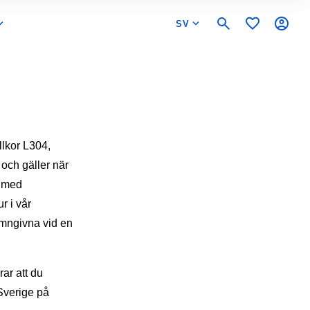
SV
llkor L304,
 och gäller när
t med
r i vår
namngivna vid en
ar att du
 Sverige på