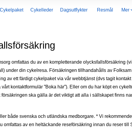
Cykelpaket
Cykelleder
Dagsutflykter
Resmål
Mer
llsförsäkring
org omfattas du av en kompletterande olycksfallsförsäkring (vi
ll) under din cykelresa. Försäkringen tillhandahålls av Folksam
ing av ett färdigt cykelpaket via vår webbtjänst (dvs tagit kontak
 vårt kontaktformulär ”Boka här”). Eller om du har köpt en cykeltu
 försäkringen ska gälla är det viktigt att alla i sällskapet finns 
ller både svenska och utländska medborgare. * Vi rekommender
 du omfattas av en heltäckande reseförsäkring innan du reser till