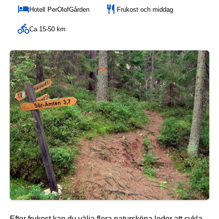
Hotell PerOlofGården
Frukost och middag
Ca 15-50 km
Efter frukost kan du välja flera natursköna leder att cykla