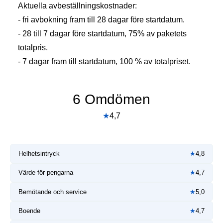
Aktuella avbeställningskostnader:
- fri avbokning fram till 28 dagar före startdatum.
- 28 till 7 dagar före startdatum, 75% av paketets
totalpris.
- 7 dagar fram till startdatum, 100 % av totalpriset.
6 Omdömen
★
4,7
Helhetsintryck
★
4,8
Värde för pengarna
★
4,7
Bemötande och service
★
5,0
Boende
★
4,7