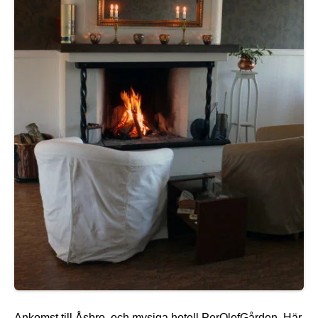
Ankomst till Åsbro, och mysiga hotell PerOlofGården. Här