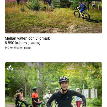
Mellan vatten och vildmark
6 890
kr
/pers
(3 nätter)
140 km
i
Närke
Medel