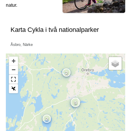
natur.
Karta Cykla i två nationalparker
Åsbro, Närke
+
−
2
5
2