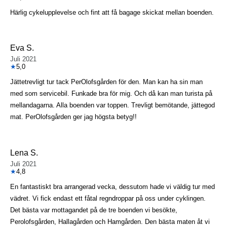
Härlig cykelupplevelse och fint att få bagage skickat mellan boenden.
Eva S.
Juli 2021
★
5,0
Jättetrevligt tur tack PerOlofsgården för den. Man kan ha sin man
med som servicebil. Funkade bra för mig. Och då kan man turista på
mellandagarna. Alla boenden var toppen. Trevligt bemötande, jättegod
mat. PerOlofsgården ger jag högsta betyg!!
Lena S.
Juli 2021
★
4,8
En fantastiskt bra arrangerad vecka, dessutom hade vi väldig tur med
vädret. Vi fick endast ett fåtal regndroppar på oss under cyklingen.
Det bästa var mottagandet på de tre boenden vi besökte,
Perolofsgården, Hallagården och Hamgården. Den bästa maten åt vi