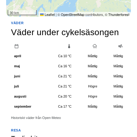
30 km
Leaflet
|
©
OpenStreetMap
contributors, ©
Thunderforest
VÄDER
Väder under cykelsäsongen
april
Ca 10 °C
Måttlig
Måttlig
maj
Ca 16 °C
Måttlig
Måttlig
juni
Ca 21 °C
Måttlig
Måttlig
juli
Ca 21 °C
Högre
Måttlig
augusti
Ca 20 °C
Högre
Måttlig
september
Ca 17 °C
Måttlig
Måttlig
Historiskt väder från Open-Meteo
RESA