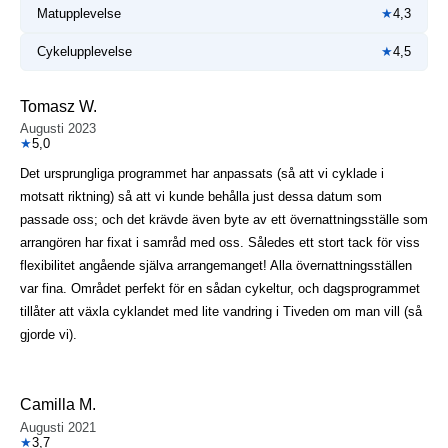
Matupplevelse
★
4,3
Cykelupplevelse
★
4,5
Tomasz W.
Augusti 2023
★
5,0
Det ursprungliga programmet har anpassats (så att vi cyklade i
motsatt riktning) så att vi kunde behålla just dessa datum som
passade oss; och det krävde även byte av ett övernattningsställe som
arrangören har fixat i samråd med oss. Således ett stort tack för viss
flexibilitet angående själva arrangemanget! Alla övernattningsställen
var fina. Området perfekt för en sådan cykeltur, och dagsprogrammet
tillåter att växla cyklandet med lite vandring i Tiveden om man vill (så
gjorde vi).
Camilla M.
Augusti 2021
★
3,7