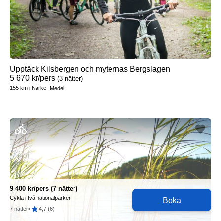
Upptäck Kilsbergen och myternas Bergslagen
5 670
kr
/pers
(3 nätter)
155 km
i
Närke
Medel
9 400
kr
/pers
(7 nätter)
Cykla i två nationalparker
Boka
7 nätter
•
4,7 (6)