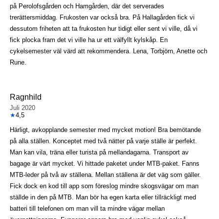
på Perolofsgården och Hamgården, där det serverades
trerättersmiddag. Frukosten var också bra. På Hallagården fick vi
dessutom friheten att ta frukosten hur tidigt eller sent vi ville, då vi
fick plocka fram det vi ville ha ur ett välfyllt kylskåp. En
cykelsemester väl värd att rekommendera. Lena, Torbjörn, Anette och
Rune.
Ragnhild
Juli 2020
★
4,5
Härligt, avkopplande semester med mycket motion! Bra bemötande
på alla ställen. Konceptet med två nätter på varje ställe är perfekt.
Man kan vila, träna eller turista på mellandagarna. Transport av
bagage är värt mycket. Vi hittade paketet under MTB-paket. Fanns
MTB-leder på två av ställena. Mellan ställena är det väg som gäller.
Fick dock en kod till app som föreslog mindre skogsvägar om man
ställde in den på MTB. Man bör ha egen karta eller tillräckligt med
batteri till telefonen om man vill ta mindre vägar mellan