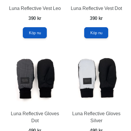
Luna Reflective Vest Leo
Luna Reflective Vest Dot
390
kr
390
kr
Köp nu
Köp nu
Den
Den
här
här
produkten
produkten
har
har
flera
flera
varianter.
varianter.
De
De
olika
olika
Luna Reflective Gloves
Luna Reflective Gloves
alternativen
alternativen
Dot
Silver
kan
kan
490
kr
490
kr