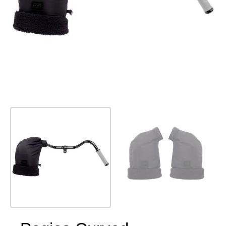
Kulturarvskortet
Cykelkartor
Regnskydd
Kläder &
accessoarer
Väskor &
förvaring
Tillbehör