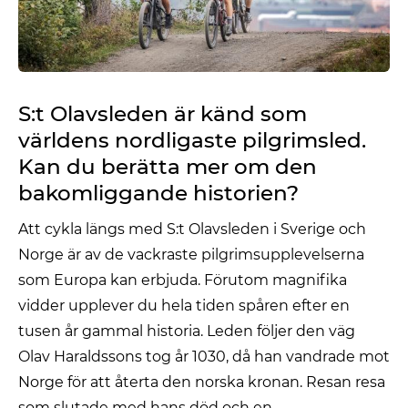
S:t Olavsleden är känd som
världens nordligaste pilgrimsled.
Kan du berätta mer om den
bakomliggande historien?
Att cykla längs med S:t Olavsleden i Sverige och
Norge är av de vackraste pilgrimsupplevelserna
som Europa kan erbjuda. Förutom magnifika
vidder upplever du hela tiden spåren efter en
tusen år gammal historia. Leden följer den väg
Olav Haraldssons tog år 1030, då han vandrade mot
Norge för att återta den norska kronan. Resan resa
som slutade med hans död och en