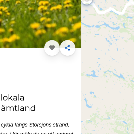
Favorit
Dela
 lokala
l Jämtland
 cykla längs Storsjöns strand,
ter. Här möts du av ett varierat