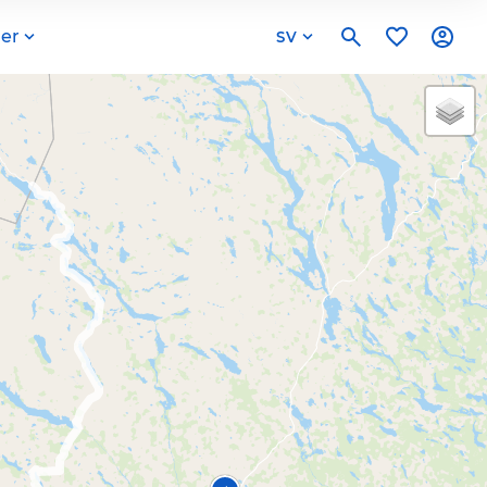
er
SV