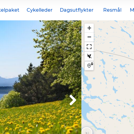
elpaket
Cykelleder
Dagsutflykter
Resmål
M
+
−
🔒
3