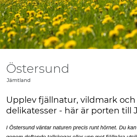
Östersund
Jämtland
Upplev fjällnatur, vildmark och
delikatesser - här är porten til
I Östersund väntar naturen precis runt hörnet. Du kan
genom doftande tallskogar eller upp mot fjällnära utsik