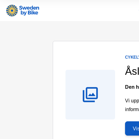
CYKEL
Åsl
Den h
Vi upp
inform
Vi