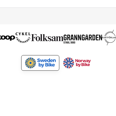
åra tjänster
För kunder
urismutveckling
Medlemsförmåner
arknadsför cykelpaket
Nyhetsbrev