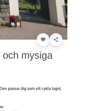
Favorit
Dela
n och mysiga
. Den passar dig som vill cykla lugnt.
IK