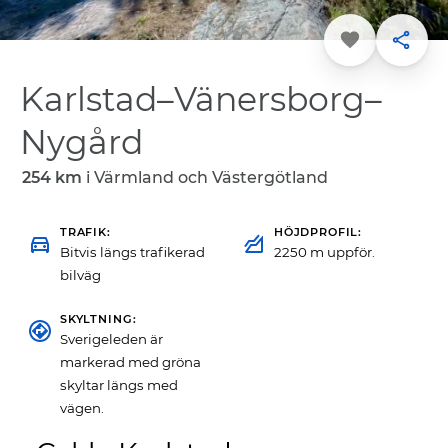
Favorit
Dela
Karlstad–Vänersborg–
Nygård
254 km
i
Värmland och Västergötland
TRAFIK
HÖJDPROFIL
Bitvis längs trafikerad
2250 m uppför.
bilväg
SKYLTNING
Sverigeleden är
markerad med gröna
skyltar längs med
vägen.