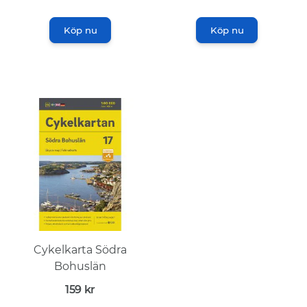
Köp nu
Köp nu
Cykelkarta Södra
Bohuslän
159
kr