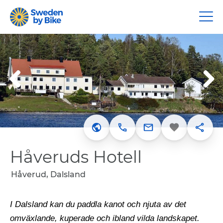
+46 (0)530-30 700
Favorit
Dela
Webbplats
info@haverudshot
Håveruds Hotell
Håverud, Dalsland
I Dalsland kan du paddla kanot och njuta av det
omväxlande, kuperade och ibland vilda landskapet.