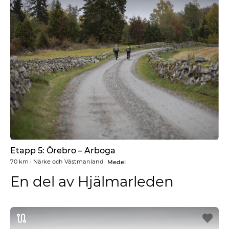
Etapp 5: Örebro – Arboga
70 km
i
Närke och Västmanland
Medel
En del av Hjälmarleden