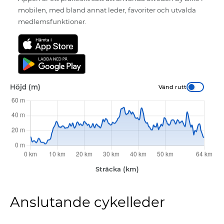
mobilen, med bland annat leder, favoriter och utvalda
medlemsfunktioner.
Höjd (m)
Vänd rutt
Anslutande cykelleder