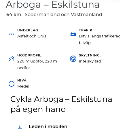
Arboga – Eskilstuna
64 km
i
Södermanland och Västmanland
UNDERLAG
TRAFIK
Asfalt och Grus
Bitvis längs trafikerad
bilväg
HÖJDPROFIL
SKYLTNING
220 m uppför, 220 m
Inte skyltad
nedför.
NIVÅ
Medel
Cykla Arboga – Eskilstuna
på egen hand
Leden i mobilen