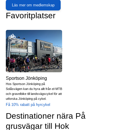
Läs mer om medlemskap
Favoritplatser
Sportson Jönköping
Hos Sportson Jönköping på
Solåsvägen kan du hyra allt från el-MTB
och gravelbike till landsvägscykel för att
utforska Jönköping på cykel.
Få 10% rabatt på hyrcykel
Destinationer nära På
grusvägar till Hok