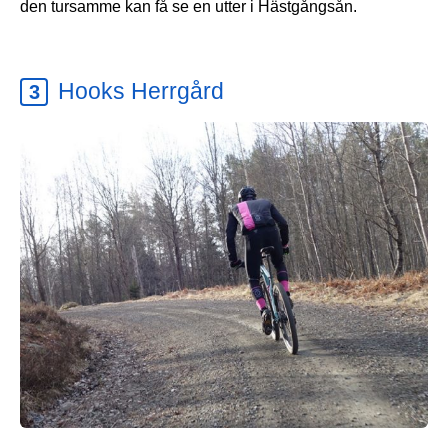
den tursamme kan få se en utter i Hästgångsån.
Hooks Herrgård
3