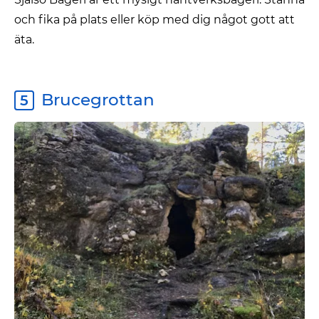
och fika på plats eller köp med dig något gott att
äta.
Brucegrottan
5