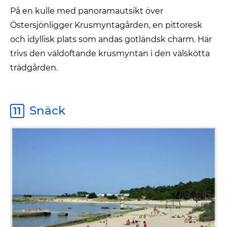
På en kulle med panoramautsikt över
Östersjönligger Krusmyntagården, en pittoresk
och idyllisk plats som andas gotländsk charm. Här
trivs den väldoftande krusmyntan i den välskötta
trädgården.
Snäck
11