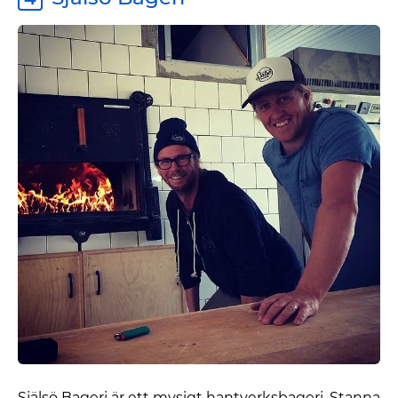
Själsö Bageri är ett mysigt hantverksbageri. Stanna