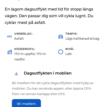
En lagom dagsutflykt med tid för stopp längs
vägen. Den passar dig som vill cykla lugnt. Du
cyklar mest på asfalt.
UNDERLAG
TRAFIK
Asfalt
Lågt trafikerad bilväg
HÖJDPROFIL
NIVÅ
170 m uppför, 170 m
Lätt
nedför.
Dagsutflykten i mobilen
Bli medlem för att cykla dagsutflykten med hjälp av
mobilen. Du kan använda appen, eller öppna GPX-
filen i en annan kartapp eller GPS.
Bli medlem