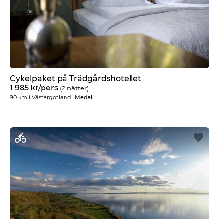
Cykelpaket på Trädgårdshotellet
1 985
kr
/pers
(2 nätter)
90 km
i
Västergötland
Medel