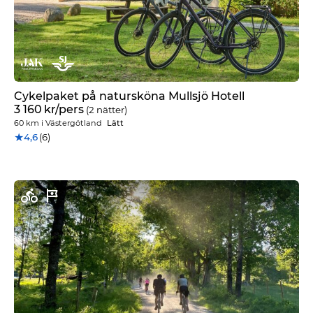
Cykelpaket på natursköna Mullsjö Hotell
3 160
kr
/pers
(2 nätter)
60 km
i
Västergötland
Lätt
★
4,6
(6)