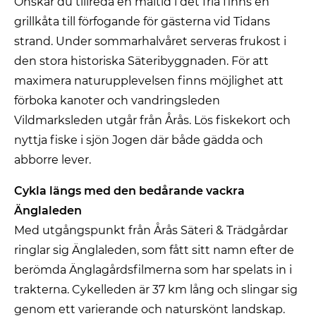
Önskar du tillreda en måltid i det fria finns en
grillkåta till förfogande för gästerna vid Tidans
strand. Under sommarhalvåret serveras frukost i
den stora historiska Säteribyggnaden. För att
maximera naturupplevelsen finns möjlighet att
förboka kanoter och vandringsleden
Vildmarksleden utgår från Årås. Lös fiskekort och
nyttja fiske i sjön Jogen där både gädda och
abborre lever.
Cykla längs med den bedårande vackra
Änglaleden
Med utgångspunkt från Årås Säteri & Trädgårdar
ringlar sig Änglaleden, som fått sitt namn efter de
berömda Änglagårdsfilmerna som har spelats in i
trakterna. Cykelleden är 37 km lång och slingar sig
genom ett varierande och naturskönt landskap.