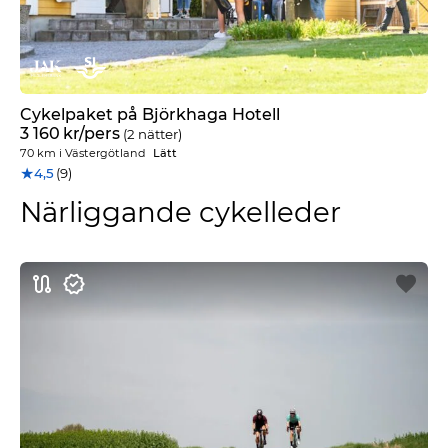
Cykelpaket på Björkhaga Hotell
3 160
kr
/pers
(2 nätter)
70 km
i
Västergötland
Lätt
★
4,5
(9)
Närliggande cykelleder