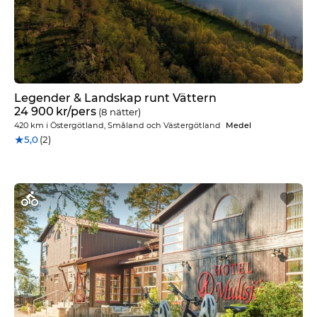
Legender & Landskap runt Vättern
24 900
kr
/pers
(8 nätter)
420 km
i
Östergötland, Småland och Västergötland
Medel
★
5,0
(2)