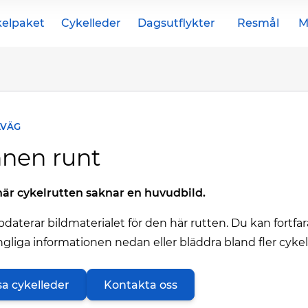
elpaket
Cykelleder
Dagsutflykter
Resmål
M
LVÄG
nen runt
är cykelrutten saknar en huvudbild.
pdaterar bildmaterialet för den här rutten. Du kan fortfa
ängliga informationen nedan eller bläddra bland fler cykel
sa cykelleder
Kontakta oss