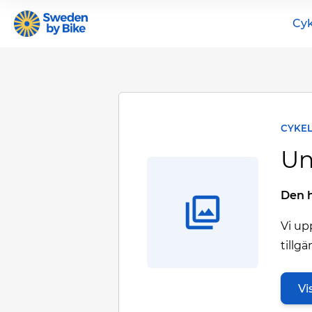
Cyk
CYKE
Un
Den h
Vi up
tillg
Vi