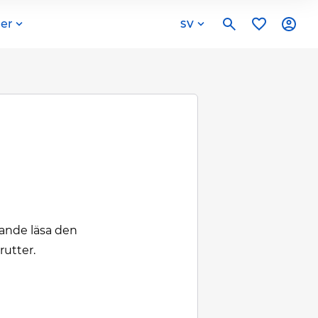
er
SV
rande läsa den
rutter.