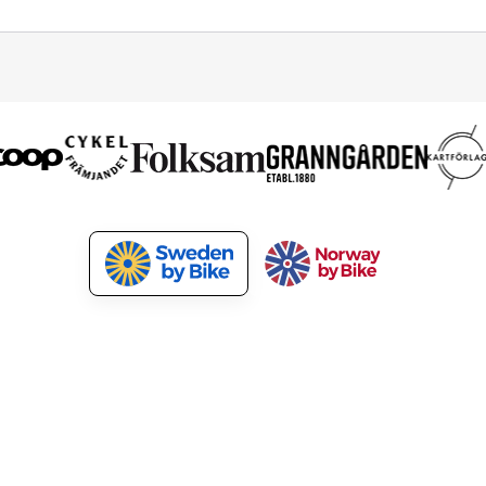
Våra tjänster
För kunder
Turismutveckling
Medlemsförmåner
Marknadsför cykelpaket
Nyhetsbrev